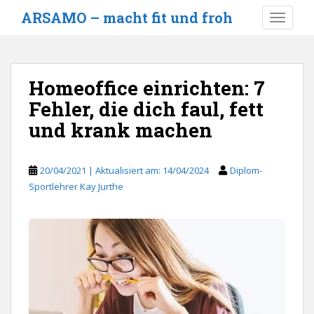
S
ARSAMO – macht fit und froh
TOGGLE
k
i
p
t
Homeoffice einrichten: 7
o
Fehler, die dich faul, fett
m
a
und krank machen
i
n
c
20/04/2021
14/04/2024
Diplom-
o
Sportlehrer Kay Jurthe
n
t
e
n
t