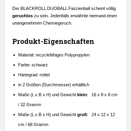
Der BLACKROLL DUOBALL Faszienball scheint völlig
geruchlos
zu sein. Jedenfalls erwähnte niemand einen
unangenehmen Chemiegeruch.
Produkt-Eigenschaften
Material: recyclefähiges Polypropylen
Farbe: schwarz
Härtegrad: mittel
in 2 Größen (Durchmesser) erhältlich
Maße (L x B x H) und Gewicht
klein
: 16 x 8 x 8 cm
/ 32 Gramm
Maße (L x B x H) und Gewicht
groß
: 24 x 12 x 12
cm / 68 Gramm