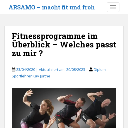
S
ARSAMO – macht fit und froh
TOGGLE
k
i
p
t
Fitnessprogramme im
o
Überblick – Welches passt
m
a
zu mir ?
i
n
c
23/04/2020
20/08/2023
Diplom-
o
Sportlehrer Kay Jurthe
n
t
e
n
t