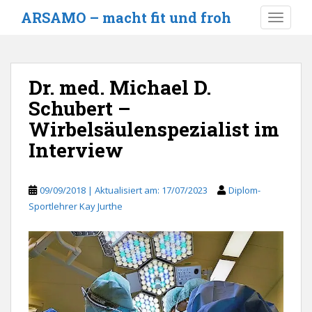
S
ARSAMO – macht fit und froh
TOGGLE
k
i
p
t
Dr. med. Michael D.
o
Schubert –
m
a
Wirbelsäulenspezialist im
i
Interview
n
c
o
09/09/2018
17/07/2023
Diplom-
n
Sportlehrer Kay Jurthe
t
e
n
t