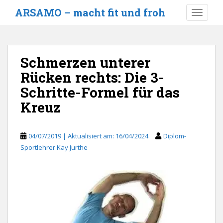
S
ARSAMO – macht fit und froh
TOGGLE
k
i
p
t
Schmerzen unterer
o
Rücken rechts: Die 3-
m
a
Schritte-Formel für das
i
Kreuz
n
c
o
04/07/2019
16/04/2024
Diplom-
n
Sportlehrer Kay Jurthe
t
e
n
t