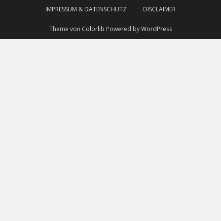
IMPRESSUM & DATENSCHUTZ
DISCLAIMER
Theme von
Colorlib
Powered by
WordPress