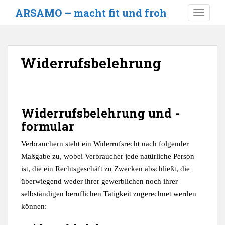
S
ARSAMO – macht fit und froh
TOGGLE
k
i
p
t
Widerrufsbelehrung
o
m
a
i
n
Widerrufsbelehrung und -
c
formular
o
n
Verbrauchern steht ein Widerrufsrecht nach folgender
t
Maßgabe zu, wobei Verbraucher jede natürliche Person
e
ist, die ein Rechtsgeschäft zu Zwecken abschließt, die
n
überwiegend weder ihrer gewerblichen noch ihrer
t
selbständigen beruflichen Tätigkeit zugerechnet werden
können: