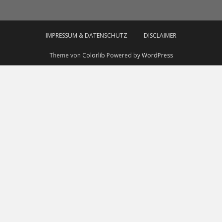
IMPRESSUM & DATENSCHUTZ
DISCLAIMER
Theme von
Colorlib
Powered by
WordPress