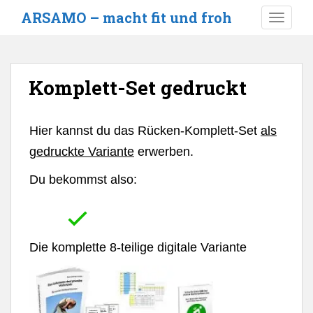
S
ARSAMO – macht fit und froh
TOGGLE
k
i
p
t
Komplett-Set gedruckt
o
m
a
Hier kannst du das Rücken-Komplett-Set
als
i
gedruckte Variante
erwerben.
n
c
Du bekommst also:
o
n
t
e
Die komplette 8-teilige digitale Variante
n
t