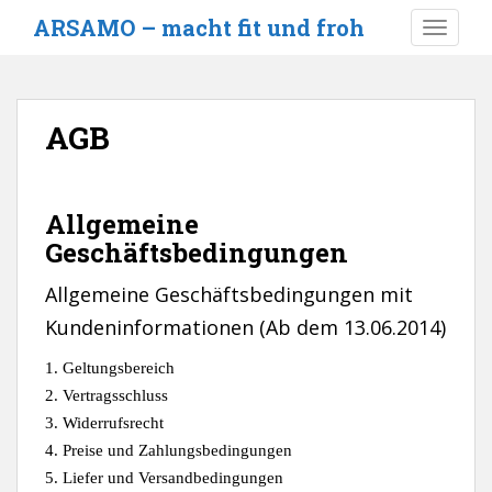
S
ARSAMO – macht fit und froh
TOGGLE
k
i
p
t
AGB
o
m
a
i
Allgemeine
n
Geschäftsbedingungen
c
o
Allgemeine Geschäftsbedingungen mit
n
Kundeninformationen (Ab dem 13.06.2014)
t
e
1. Geltungsbereich
n
2. Vertragsschluss
t
3. Widerrufsrecht
4. Preise und Zahlungsbedingungen
5. Liefer und Versandbedingungen