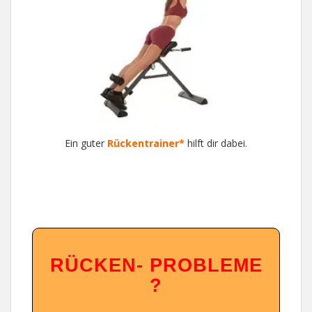
Ein guter
Rückentrainer*
hilft dir dabei.
RÜ
CKEN- PROBLEME
?